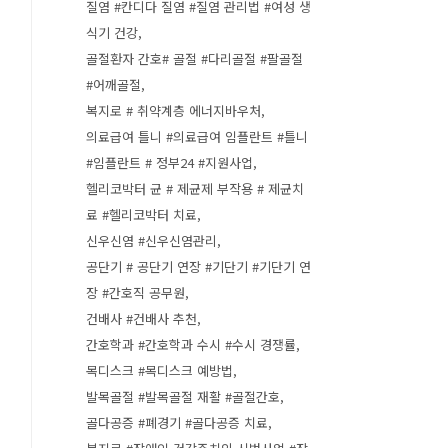
질염 #칸디다 질염 #질염 관리법 #여성 생
식기 건강
골절환자 간호# 골절 #다리골절 #팔골절
#어깨골절
복지로 # 취약계층 에너지바우처
의료급여 틀니 #의료급여 임플란트 #틀니
#임플란트 # 정부24 #지원사업
헬리코박터 균 # 제균제 부작용 # 제균치
료 #헬리코박터 치료
신우신염 #신우신염관리
공단기 # 공단기 연장 #기단기 #기단기 연
장 #간호직 공무원
건배사 #건배사 추천
간호학과 #간호학과 수시 #수시 경쟁률
목디스크 #목디스크 예방법
발목골절 #발목골절 재활 #골절간호
골다공증 #폐경기 #골다공증 치료