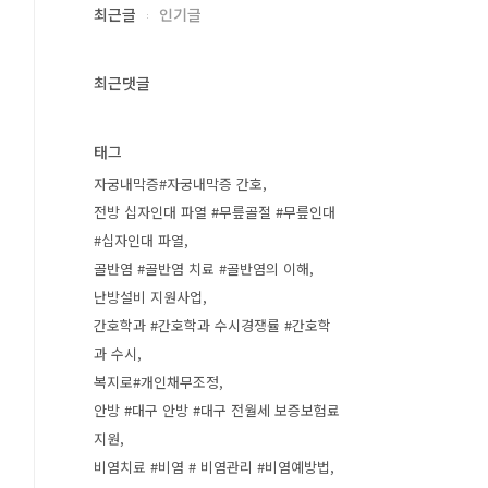
최근글
인기글
최근댓글
태그
자궁내막증#자궁내막증 간호
전방 십자인대 파열 #무릎골절 #무릎인대
#십자인대 파열
골반염 #골반염 치료 #골반염의 이해
난방설비 지원사업
간호학과 #간호학과 수시경쟁률 #간호학
과 수시
복지로#개인채무조정
안방 #대구 안방 #대구 전월세 보증보험료
지원
비염치료 #비염 # 비염관리 #비염예방법