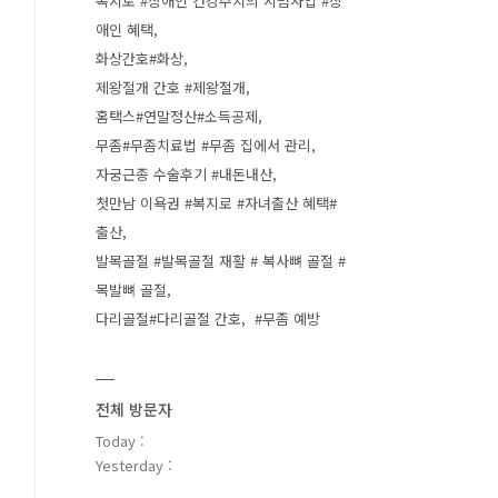
복지로 #장애인 건강주치의 시범사업 #장
애인 혜택
화상간호#화상
제왕절개 간호 #제왕절개
홈택스#연말정산#소득공제
무좀#무좀치료법 #무좀 집에서 관리
자궁근종 수술후기 #내돈내산
첫만남 이욕권 #복지로 #자녀출산 혜택#
출산
발목골절 #발목골절 재활 # 복사뼈 골절 #
목발뼈 골절
다리골절#다리골절 간호
#무좀 예방
전체 방문자
Today :
Yesterday :