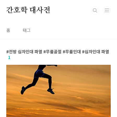
본문 바로가기
간호학 대사전
홈
태그
전방 십자인대 파열 #무릎골절 #무릎인대 #십자인대 파열
1