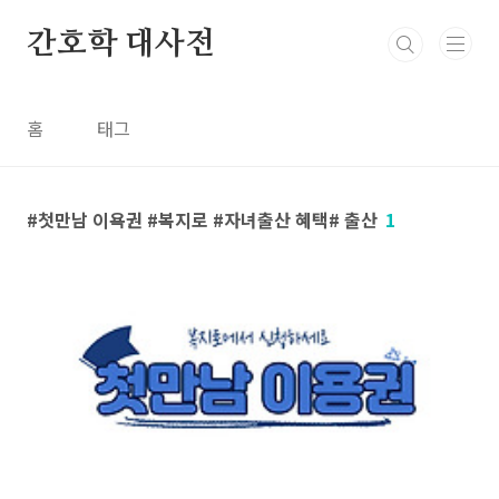
본문 바로가기
간호학 대사전
홈
태그
첫만남 이욕권 #복지로 #자녀출산 혜택# 출산
1