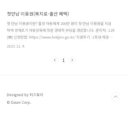
첫만남 이용권(복지로-출산 혜택)
첫 만남 이용권이란? 출생 아동에게 200만 원의 첫 만남 이용권을 지급
하여 생애초기 아동양육에 따른 경제적 부담을 경감합니다. 문의처 : 129
(☎) 신청방법: https://www.bokjiro.go.kr/ 지원주기 : 1회성 제공유
형 : 현금지급,전자바우처 지원대상 2022년 1월 1일 이후 출생아로서 출
2023. 11. 9.
생 신고되어 정상적으로 주민등록번호를 부여받은 아동을 지원합니다.
서비스내용: (지원금액) 출생아당 200만 원의 이용권을 지급 (지급방식)
1
국민행복카드 이용권(포인트) 지급을 원칙으로 하되, 부득이한 경우 예
외를 인정 원칙 : 바우처) 바우처 신청 시 등록한 1개 카드사의 국민행복
카드에 이용권(포인트) 지급, ‘임신·출산 진료비’ 수급 등을 위해 국민행
복카드를 보유하고 있는 경우 기존카드에 지급..
Designed by 티스토리
© Daum Corp.