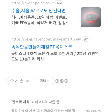
https://event.painq.co.kr
광고
수술,시술,약으로도 안된다면
허리,어깨통증, 10일 체험 이벤트,
미국 FDA등록, 식약처 허가, 임상시
험완료 페인큐 하나로 허리부터 무
릎까지 통증 완화 관리!
https://blog.naver.com/makesmartbody
광고
똑똑한몸만들기재활PT목디스크
목디스크 1호점 노원역 도보 3분 거리 / 2호점 강변역
도보 13분거리 위치
2
구독하기
'
간호학 지식
' 카테고리의 다른 글
골절 간호의 기본: 환자관리와 안전한 회복 절차
2024.04.25