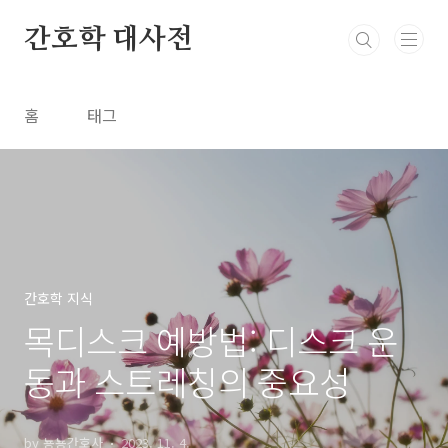
본문 바로가기
간호학 대사전
홈
태그
간호학 지식
목디스크 예방법: 디스크 운
동과 스트레칭의 중요성
by 뇽뇽간호사
2023. 11. 4.