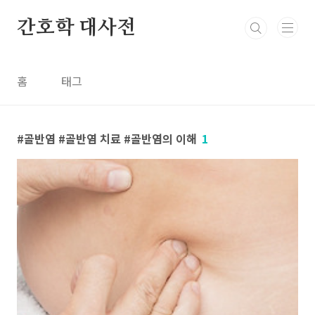
본문 바로가기
간호학 대사전
홈
태그
골반염 #골반염 치료 #골반염의 이해
1