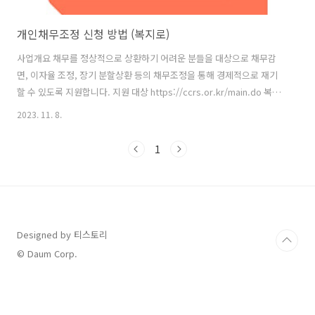
개인채무조정 신청 방법 (복지로)
사업개요 채무를 정상적으로 상환하기 어려운 분들을 대상으로 채무감
면, 이자율 조정, 장기 분할상환 등의 채무조정을 통해 경제적으로 재기
할 수 있도록 지원합니다. 지원 대상 https://ccrs.or.kr/main.do 복지
로 신청하기 >> 「신용회복지원협약」을 체결한 금융회사의 채무가 연
2023. 11. 8.
체 우려상태이거나 연체 중인 채무자를 대상으로 합니다. - 「신용회복
지원협약」을 체결한 금융회사에 대한 총채무액이 15억 원 이하(무담보
1
5억, 담보 10억)로, - 최저생계비 이상의 수입이 있거나 채무상환이 가능
하다고 위원회가 인정하는 채무자 아래에 해당하는 경우, 지원이 제한됩
니다. - 신청 전 6개월 이내 신규로 발생한 채무 원금이 총 채무 원금의
30% 이상인 채무자 - 재산을 도피·은닉하거나 고의로 책임재산의 ..
Designed by 티스토리
© Daum Corp.