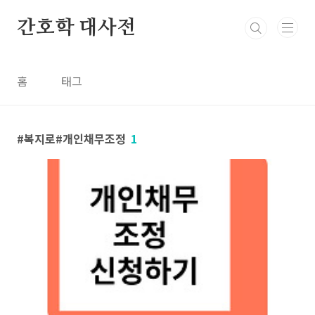
본문 바로가기
간호학 대사전
홈
태그
복지로#개인채무조정
1