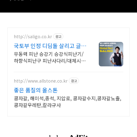
http://saligo.co.kr
광고
국토부 인정 디딤돌 살리고 글로
벌No.1 대통령상 수상
무동력 피난 승강기 승강식피난기/
하향식피난구 피난사다리/대체시설
대피공간 피난시설 디디디 DDD/국
내설치 No.1/소방청 인증/국토부
인정/김병만 모델/아파트 화재
http://www.allstone.co.kr
광고
좋은 품질의 올스톤
콩자갈, 해미석,종석, 지압로, 콩자갈수지,콩자갈노출,
콩자갈우레탄,칼라규사