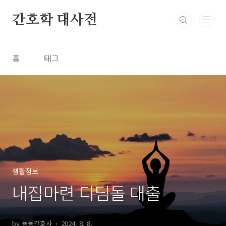
본문 바로가기
간호학 대사전
홈
태그
생활정보
내집마련 디딤돌 대출
by 뇽뇽간호사
2024. 8. 8.