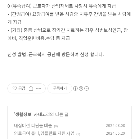
0 (유족급여) 근로자가 산업재해로 사망시 유족에게 지급
• (간병급여) 요양급여를 받은 사람중 치유후 간병을 받는 사람에
게 지급
• (기타) 중증 상병으로 장기간 치료하는 경우 상병보상연금, 장
례비, 직업훈련비용.수당 등 지급
신청 밥법 :근로복지 공단에 방문하여 신청 합니다.
공감
구독하기
'
생활정보
' 카테고리의 다른 글
내집마련 디딤돌 대출
2024.08.08
(0)
의료급여 틀니,임플란트 지원 사업
2024.05.29
(1)