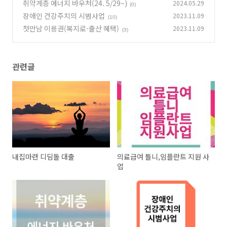
취약계층 에너지 바우처(24. 5/29~)
2024.05.29
(0)
장애인 건강주치의 시범사업
2023.11.09
(10)
첫만남 이용권(복지로-출산 혜택)
2023.11.09
(3)
관련글
내집마련 디딤돌 대출
의료급여 틀니,임플란트 지원 사
업