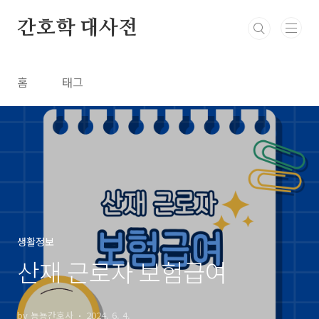
본문 바로가기
간호학 대사전
홈
태그
생활정보
산재 근로자 보험급여
by 뇽뇽간호사
2024. 6. 4.